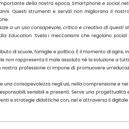
 importante della nostra epoca. Smartphone e social net
nni. Questi strumenti e servizi non migliorano il nos
one.
e a un uso consapevole, critico e creativo di questi s
dia Education
. Svela i meccanismi che regolano social
buto di scuole, famiglie e politica. È il momento di agire, i
ale non rappresenta il male assoluto né la soluzione a tutti 
 nostra professione ci impone di promuovere un’educazio
 una consapevolezza negli usi, nella comprensione e nei f
 responsabili, sensibili e presenti. Serve una progettual
i e strategie didattiche con, nel e attraverso il digitale e