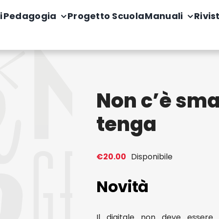
i
Pedagogia
Progetto Scuola
Manuali
Rivis
Non c’è sm
tenga
€
20.00
Disponibile
Novità
Il digitale non deve esser