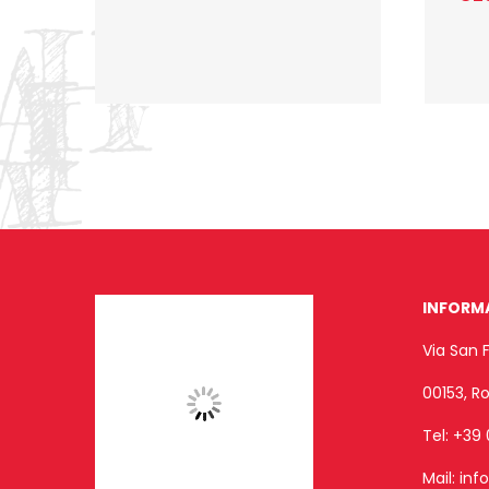
INFORM
Via San 
00153, 
Tel:
+39 
Mail:
inf