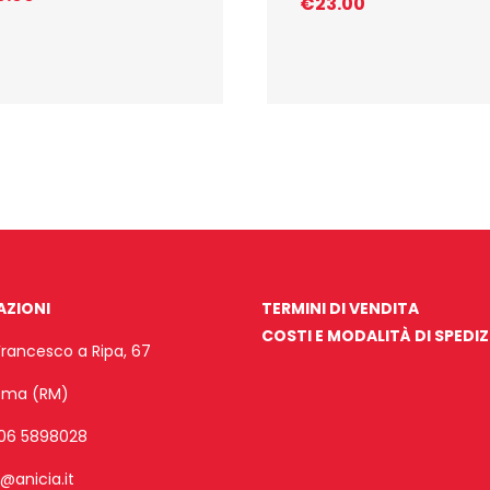
€
23.00
AZIONI
TERMINI DI VENDITA
COSTI E MODALITÀ DI SPEDI
Francesco a Ripa, 67
Roma (RM)
06 5898028
o@anicia.it