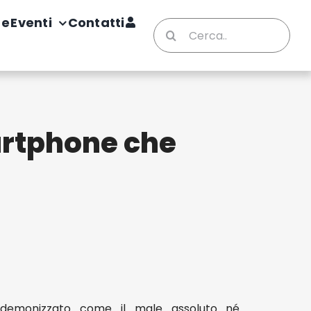
te
Eventi
Contatti
Cerca
per:
artphone che
e demonizzato come il male assoluto né