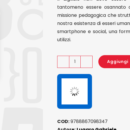
tantomeno essere osannato com
missione pedagogica che struttu
nostra esistenza di esseri uma
smartphone e social, una formaz
utilizzi.
Aggiungi 
Non
c'è
smartphone
che
tenga
quantità
COD:
9788867098347
Autore:
Lugaro Gabriele