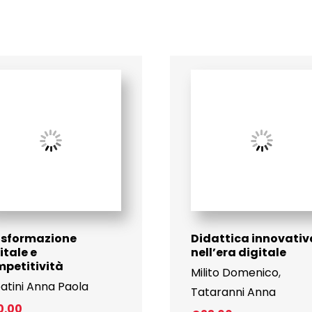
asformazione
Didattica innovativ
itale e
nell’era digitale
petitività
Milito Domenico
,
atini Anna Paola
Tataranni Anna
0.00