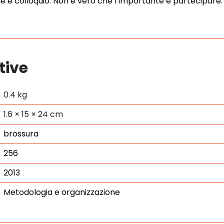
 e colloquio. Non è vero che l’importante è partecipare.
tive
0.4 kg
1.6 × 15 × 24 cm
brossura
256
2013
Metodologia e organizzazione