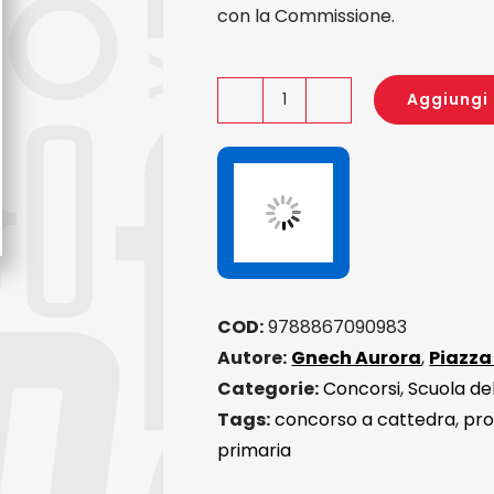
con la Commissione.
Aggiungi 
Infanzia
e
Primaria:
lezioni
e
colloqui
quantità
COD:
9788867090983
Autore:
Gnech Aurora
,
Piazza
Categorie:
Concorsi
,
Scuola del
Tags:
concorso a cattedra
,
pro
primaria