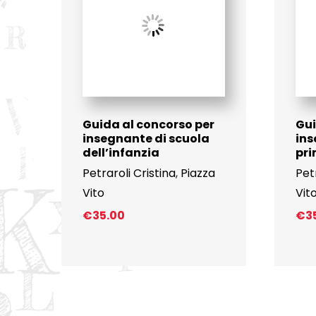
Guida al concorso per
Gui
insegnante di scuola
ins
dell’infanzia
pri
Petraroli Cristina
,
Piazza
Pet
Vito
Vit
€
35.00
€
3