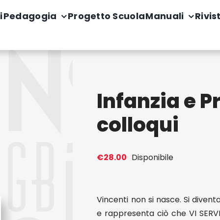
i
Pedagogia
Progetto Scuola
Manuali
Rivis
Infanzia e P
colloqui
€
28.00
Disponibile
Vincenti non si nasce. Si diventa
e rappresenta ciò che VI SERV