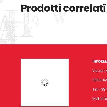
Prodotti correlati
INFORM
Via San 
00153, 
Tel:
+39 
Mail:
inf