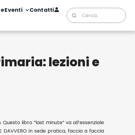
te
Eventi
Contatti
Cerca
per:
rimaria: lezioni e
. Questo libro “last minute” va all’essenziale
E DAVVERO in sede pratica, faccia a faccia