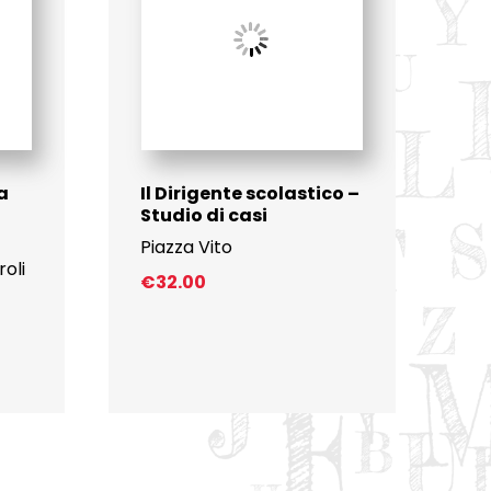
a
Il Dirigente scolastico –
Studio di casi
Piazza Vito
roli
€
32.00