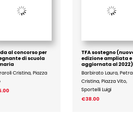
da al concorso per
TFA sostegno (nuov
egnante di scuola
edizione ampliata e
maria
aggiornata al 2022)
raroli Cristina
,
Piazza
Barbirato Laura
,
Petra
o
Cristina
,
Piazza Vito
,
Sportelli Luigi
5.00
€
38.00