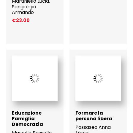
Martiniello Lucia
,
Sangiorgio
Armando
€
23.00
Educazione
Formare la
Famiglia
persona libera
Democrazia
Passaseo Anna
Marzullo Rossella
,
Maria