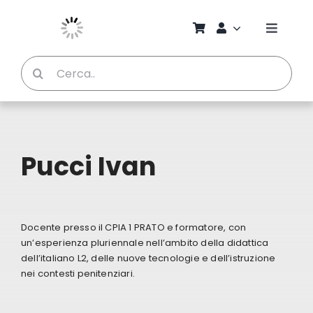
Salta
al
Toggle
contenuto
Naviga
Cerca
Chi S
per:
Bambi
Pucci Ivan
Pedag
Proget
Docente presso il CPIA 1 PRATO e formatore, con
un’esperienza pluriennale nell’ambito della didattica
Manual
dell’italiano L2, delle nuove tecnologie e dell’istruzione
nei contesti penitenziari.
Riviste