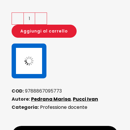
Insegnare
nei
Aggiungi al carrello
CPIA
quantità
COD:
9788867095773
Autore:
Pedrana Marisa
,
Pucci Ivan
Categoria:
Professione docente