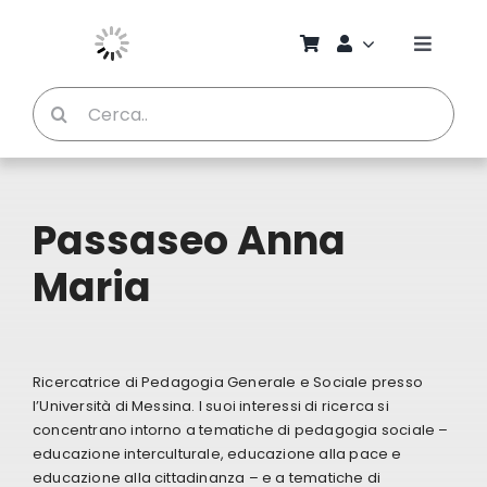
Salta
al
Toggle
contenuto
Naviga
Cerca
Chi S
per:
Bambi
Passaseo Anna
Pedag
Maria
Proget
Ricercatrice di Pedagogia Generale e Sociale presso
Manual
l’Università di Messina. I suoi interessi di ricerca si
concentrano intorno a tematiche di pedagogia sociale –
educazione interculturale, educazione alla pace e
Riviste
educazione alla cittadinanza – e a tematiche di