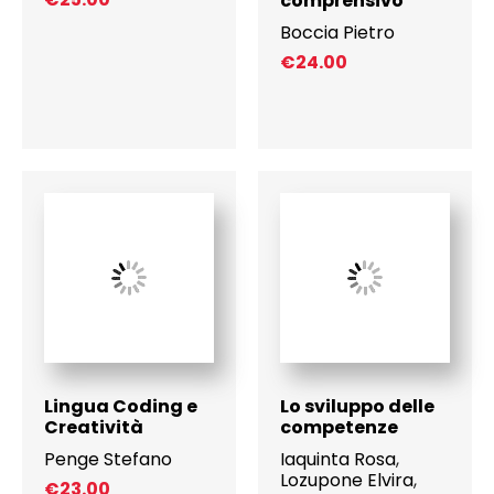
comprensivo
Boccia Pietro
€
24.00
Lingua Coding e
Lo sviluppo delle
Creatività
competenze
Penge Stefano
Iaquinta Rosa
,
Lozupone Elvira
,
€
23.00