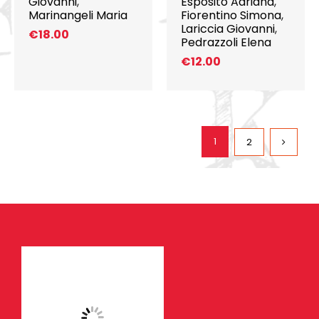
Giovanni
,
Esposito Adriana
,
Marinangeli Maria
Fiorentino Simona
,
Lariccia Giovanni
,
€
18.00
Pedrazzoli Elena
€
12.00
1
2