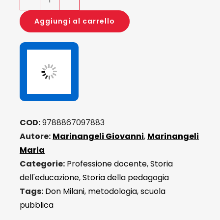
Lorenzo
Milani
Aggiungi al carrello
un'altra
scuola
(è
ancora)
possibile
quantità
COD:
9788867097883
Autore:
Marinangeli Giovanni
,
Marinangeli
Maria
Categorie:
Professione docente
,
Storia
dell'educazione
,
Storia della pedagogia
Tags:
Don Milani
,
metodologia
,
scuola
pubblica