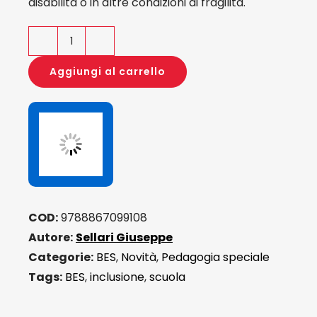
disabilità o in altre condizioni di fragilità.
Verso
una
Aggiungi al carrello
scuola
inclusiva
quantità
COD:
9788867099108
Autore:
Sellari Giuseppe
Categorie:
BES
,
Novità
,
Pedagogia speciale
Tags:
BES
,
inclusione
,
scuola