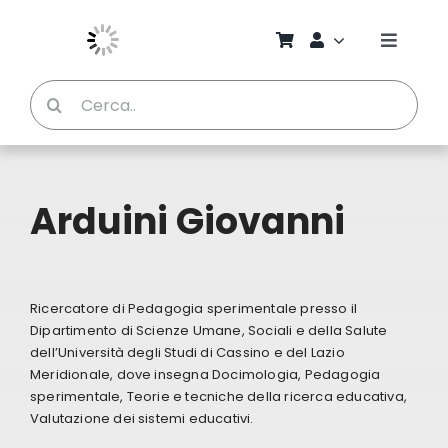
Salta
al
Toggle
contenuto
Naviga
Cerca
Chi S
per:
Bambi
Arduini Giovanni
Pedag
Proget
Ricercatore di Pedagogia sperimentale presso il
Dipartimento di Scienze Umane, Sociali e della Salute
dell’Università degli Studi di Cassino e del Lazio
Manual
Meridionale, dove insegna Docimologia, Pedagogia
sperimentale, Teorie e tecniche della ricerca educativa,
Valutazione dei sistemi educativi.
Riviste