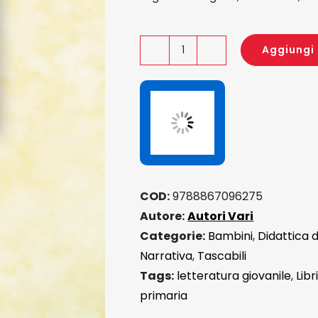
Aggiungi 
Poeti
Irriverenti
quantità
COD:
9788867096275
Autore:
Autori Vari
Categorie:
Bambini
,
Didattica d
Narrativa
,
Tascabili
Tags:
letteratura giovanile
,
Lib
primaria