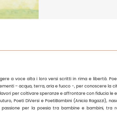
ggere a voce alta i loro versi scritti in rima e libertà. Poe
enti – acqua, terra, aria e fuoco -, per conoscere la città
 lavori per coltivare speranze e affrontare con fiducia le
 Futuro, Poeti DiVersi e PoetiBambini (Anicia Ragazzi), n
 passione per la poesia tra bambine e bambini, tra ra