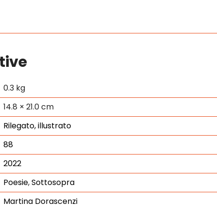
tive
0.3 kg
14.8 × 21.0 cm
Rilegato, illustrato
88
2022
Poesie
,
Sottosopra
Martina Dorascenzi