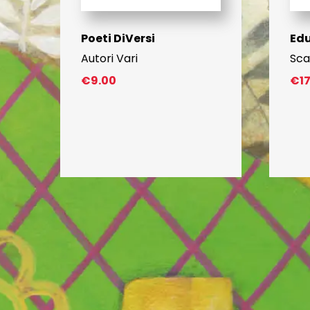
Poeti DiVersi
Edu
Autori Vari
Sca
€
9.00
€
1