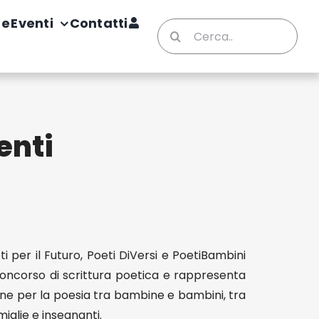
te
Eventi
Contatti
Cerca
per:
enti
ti per il Futuro, Poeti DiVersi e PoetiBambini
concorso di scrittura poetica e rappresenta
ione per la poesia tra bambine e bambini, tra
miglie e insegnanti.