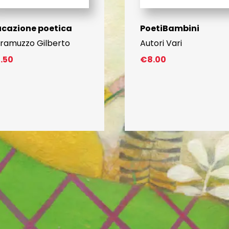
cazione poetica
PoetiBambini
ramuzzo Gilberto
Autori Vari
7.50
€
8.00