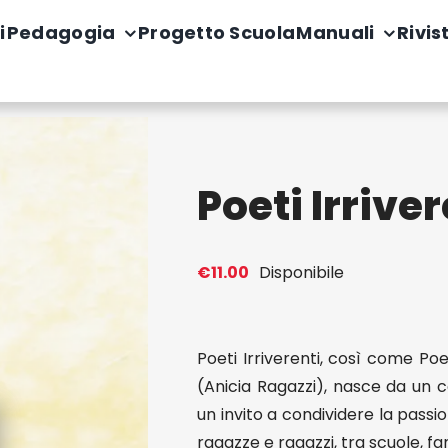
i
Pedagogia
Progetto Scuola
Manuali
Rivis
Poeti Irriver
€
11.00
Disponibile
Poeti Irriverenti, così come Poe
(Anicia Ragazzi), nasce da un 
un invito a condividere la pass
ragazze e ragazzi, tra scuole, fa