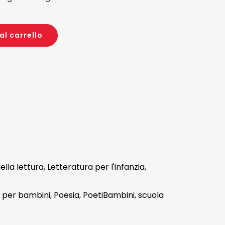
al carrello
ella lettura
,
Letteratura per l'infanzia
,
ri per bambini
,
Poesia
,
PoetiBambini
,
scuola