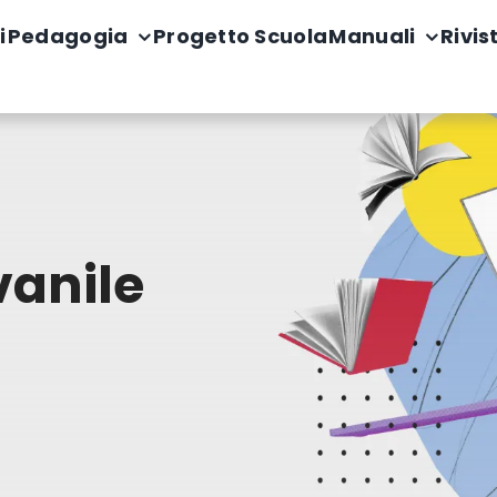
i
Pedagogia
Progetto Scuola
Manuali
Rivis
vanile