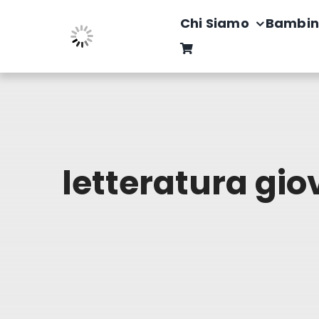
Salta
Chi Siamo
Bambin
al
contenuto
letteratura gio