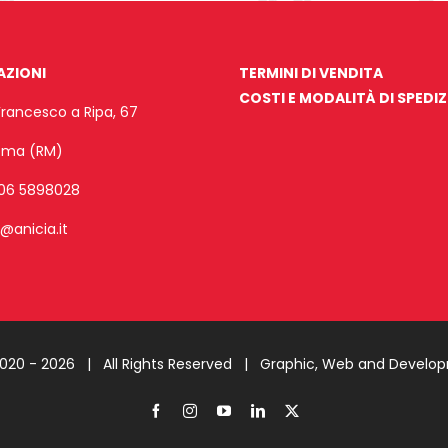
AZIONI
TERMINI DI VENDITA
COSTI E MODALITÀ DI SPEDI
Francesco a Ripa, 67
Roma (RM)
06 5898028
o@anicia.it
2020 -
2026 | All Rights Reserved |
Graphic, Web and Develo
Facebook
Instagram
YouTube
LinkedIn
X