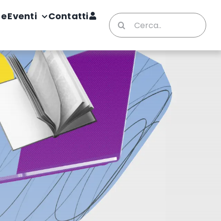
te
Eventi
Contatti
Cerca
per: