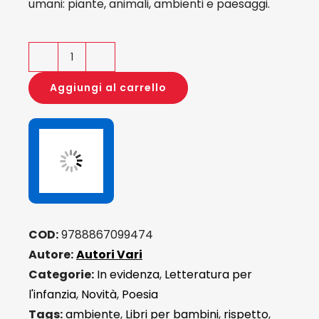
umani: piante, animali, ambienti e paesaggi.
Poeti
di
Aggiungi al carrello
sostenibilità
quantità
COD:
9788867099474
Autore:
Autori Vari
Categorie:
In evidenza
,
Letteratura per
l'infanzia
,
Novità
,
Poesia
Tags:
ambiente
,
Libri per bambini
,
rispetto
,