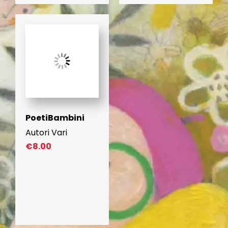
PoetiBambini
Autori Vari
€
8.00