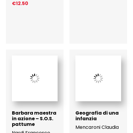
€
12.50
Barbara maestra
Geografia di una
in azione – S.O.S.
infanzia
pattume
Mencaroni Claudia
Nardi Francesco
,