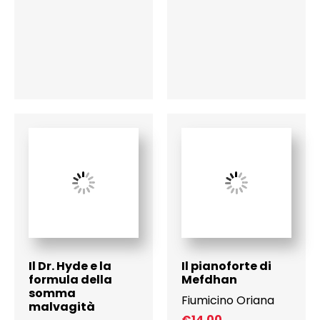
Il Dr. Hyde e la
Il pianoforte di
formula della
Mefdhan
somma
Fiumicino Oriana
malvagità
€
14.00