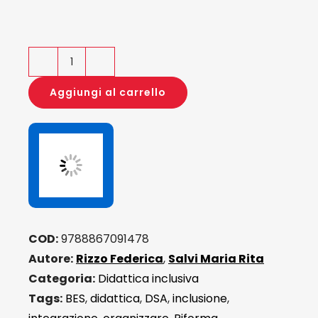
Organizzare
e
Aggiungi al carrello
realizzare
la
scuola
inclusiva
quantità
COD:
9788867091478
Autore:
Rizzo Federica
,
Salvi Maria Rita
Categoria:
Didattica inclusiva
Tags:
BES
,
didattica
,
DSA
,
inclusione
,