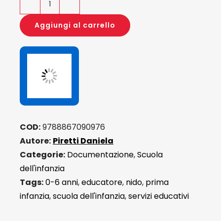
La
mia
Aggiungi al carrello
storia
al
Nido
quantità
COD:
9788867090976
Autore:
Piretti Daniela
Categorie:
Documentazione
,
Scuola
dell'infanzia
Tags:
0-6 anni
,
educatore
,
nido
,
prima
infanzia
,
scuola dell'infanzia
,
servizi educativi