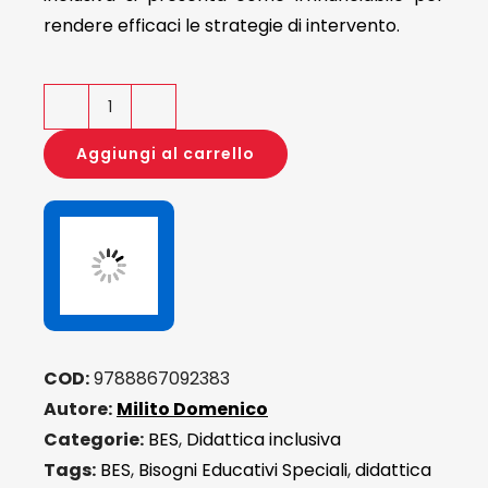
rendere efficaci le strategie di intervento.
La
cultura
Aggiungi al carrello
dell'inclusione
per
il
soddisfacimento
dei
BES
quantità
COD:
9788867092383
Autore:
Milito Domenico
Categorie:
BES
,
Didattica inclusiva
Tags:
BES
,
Bisogni Educativi Speciali
,
didattica