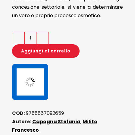
concezione settoriale, si viene a determinare
un vero e proprio processo osmotico.
Educazione
alla
Aggiungi al carrello
cittadinanza
e
Bisogni
Educativi
Speciali
quantità
COD:
9788867092659
Autore:
Capogna Stefania
,
Milito
Francesco