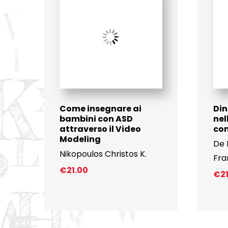
Come insegnare ai
Din
bambini con ASD
nel
attraverso il Video
co
Modeling
De 
Nikopoulos Christos K.
Fra
€
21.00
€
2