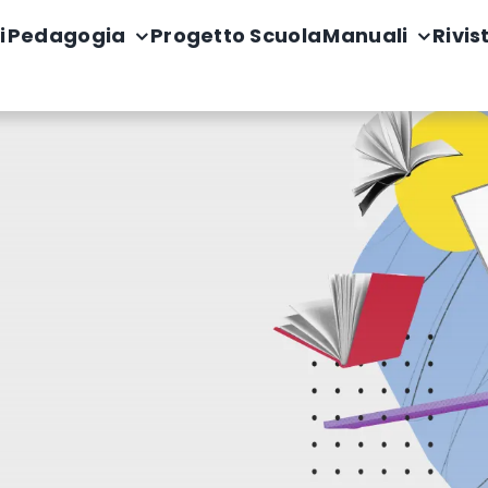
i
Pedagogia
Progetto Scuola
Manuali
Rivis