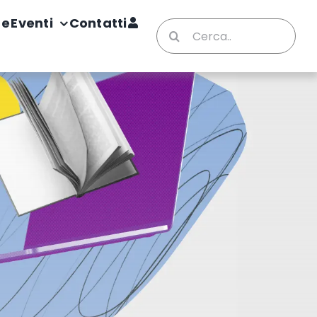
te
Eventi
Contatti
Cerca
per: