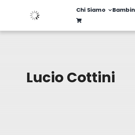
Salta
Chi Siamo
Bambin
al
contenuto
Lucio Cottini