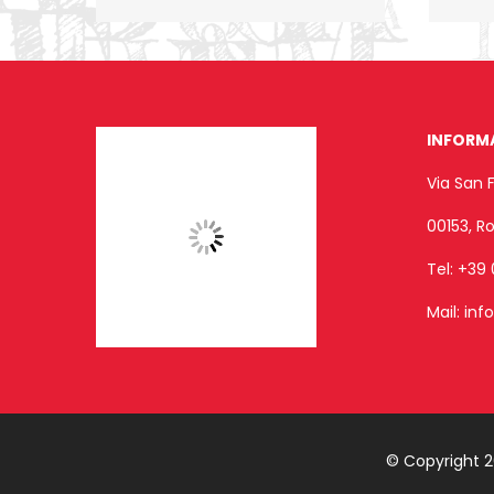
INFORM
Via San 
00153, 
Tel:
+39 
Mail:
inf
© Copyright 