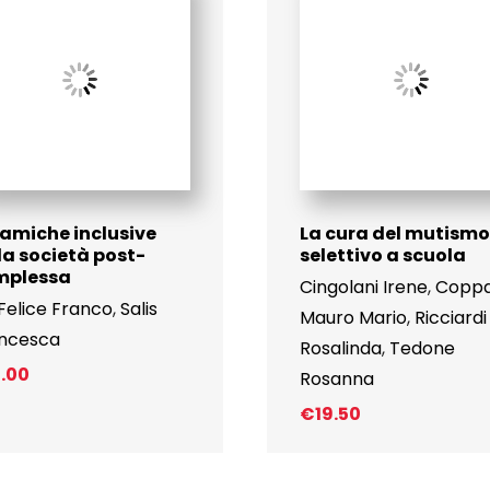
amiche inclusive
La cura del mutismo
la società post-
selettivo a scuola
mplessa
Cingolani Irene
,
Copp
Felice Franco
,
Salis
Mauro Mario
,
Ricciardi
ncesca
Rosalinda
,
Tedone
1.00
Rosanna
€
19.50