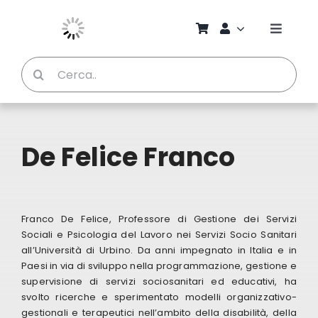
Salta
al
Toggle
contenuto
Naviga
Cerca
Chi S
per:
Bambi
De Felice Franco
Pedag
Proget
Franco De Felice, Professore di Gestione dei Servizi
Sociali e Psicologia del Lavoro nei Servizi Socio Sanitari
all’Università di Urbino. Da anni impegnato in Italia e in
Manual
Paesi in via di sviluppo nella programmazione, gestione e
supervisione di servizi sociosanitari ed educativi, ha
svolto ricerche e sperimentato modelli organizzativo-
Riviste
gestionali e terapeutici nell’ambito della disabilità, della