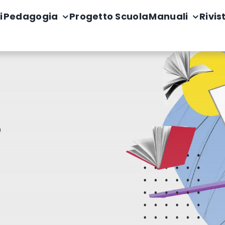
i
Pedagogia
Progetto Scuola
Manuali
Rivis
e