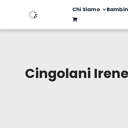
Salta
Chi Siamo
Bambin
al
contenuto
Cingolani Iren