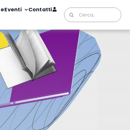
te
Eventi
Contatti
Cerca
per: