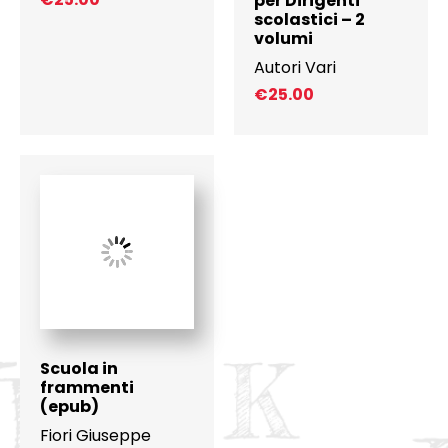
per Dirigenti
scolastici – 2
volumi
Autori Vari
€
25.00
Scuola in
frammenti
(epub)
Fiori Giuseppe