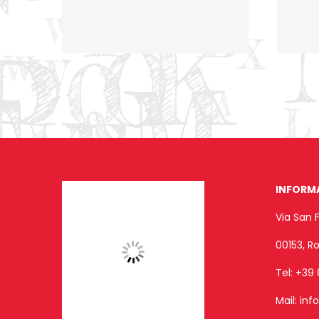
INFORM
Via San 
00153, 
Tel:
+39 
Mail:
inf