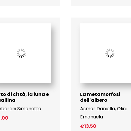
rto di città, la luna e
La metamorfosi
gallina
dell’albero
bertini Simonetta
Asmar Daniella
,
Olini
Emanuela
8.00
€
13.50