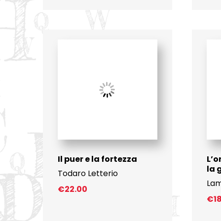
Il puer e la fortezza
L’o
la 
Todaro Letterio
Lam
€
22.00
€
1