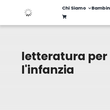
Salta
Chi Siamo
Bambin
al
contenuto
letteratura per
l'infanzia