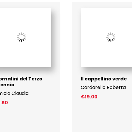
iornalini del Terzo
Il cappellino verde
lennio
Cardarello Roberta
icia Claudia
€
19.00
9.50