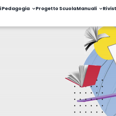
i
Pedagogia
Progetto Scuola
Manuali
Rivis