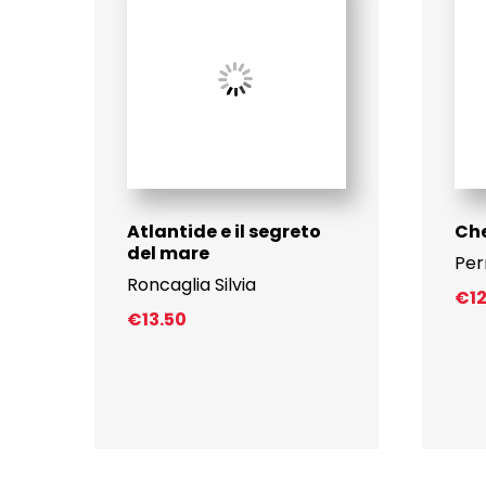
Atlantide e il segreto
Che
del mare
Per
Roncaglia Silvia
€
1
€
13.50