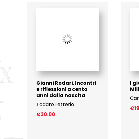
Gianni Rodari. Incontri
I g
e riflessioni a cento
Mil
anni dalla nascita
Cam
Todaro Letterio
€
1
€
30.00