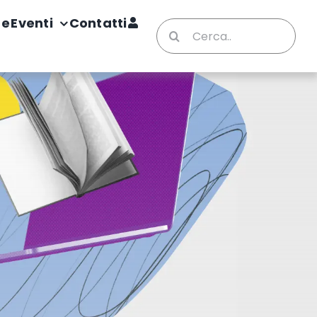
te
Eventi
Contatti
Cerca
per: