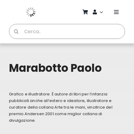
Salta
al
Toggle
contenuto
Naviga
Cerca
Chi S
per:
Bambi
Marabotto Paolo
Pedag
Proget
Grafico e illustratore. È autore di libri per l’infanzia
pubblicati anche all’estero e ideatore, illustratore e
Manual
curatore della collana Arte tra le mani, vincitrice del
premio Andersen 2001 come miglior collana di
divulgazione.
Riviste