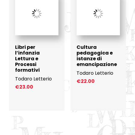
Libri per
Cultura
l’infanzia
pedagogica e
Lettura e
istanze di
Processi
emancipazione
formativi
Todaro Letterio
Todaro Letterio
€
22.00
€
23.00