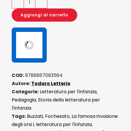
Il
puer
Aggiungi al carrello
e
la
fortezza
quantità
COD:
9788867093564
Autore:
Todaro Letterio
Categorie:
Letteratura per l'infanzia
,
Pedagogia
,
Storia della letteratura per
l'infanzia
Tags:
Buzzati
,
Fochesato
,
La famosa invasione
degli orsi i
,
letteratura per l'infanzia
,