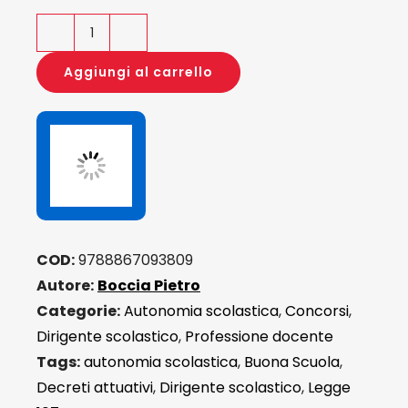
Oltre
la
Aggiungi al carrello
"Buona
Scuola"
quantità
COD:
9788867093809
Autore:
Boccia Pietro
Categorie:
Autonomia scolastica
,
Concorsi
,
Dirigente scolastico
,
Professione docente
Tags:
autonomia scolastica
,
Buona Scuola
,
Decreti attuativi
,
Dirigente scolastico
,
Legge