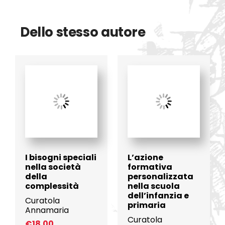
Dello stesso autore
I bisogni speciali
L’azione
nella società
formativa
della
personalizzata
complessità
nella scuola
dell’infanzia e
Curatola
primaria
Annamaria
Curatola
€
18.00