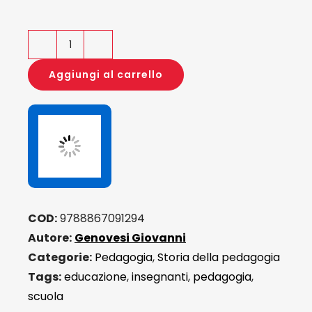
Io
la
Aggiungi al carrello
penso
così
quantità
COD:
9788867091294
Autore:
Genovesi Giovanni
Categorie:
Pedagogia
,
Storia della pedagogia
Tags:
educazione
,
insegnanti
,
pedagogia
,
scuola