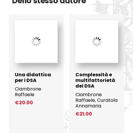
Dello stesso autore
Una didattica
Complessità e
per i DSA
multifattorietà
dei DSA
Ciambrone
Raffaele
Ciambrone
Raffaele
,
Curatola
€
20.00
Annamaria
€
21.00