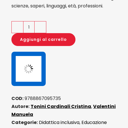
scienze, saperi, linguaggi, età, professioni.
Gioco
Attività
Aggiungi al carrello
motoria
Disabilità
quantità
COD:
9788867095735
Autore:
Tonini Cardinali Cristina
,
Valentini
Manuela
Categorie:
Didattica inclusiva
,
Educazione