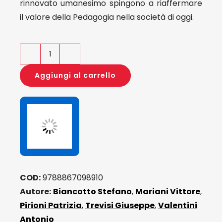
rinnovato umanesimo spingono a riaffermare
il valore della Pedagogia nella società di oggi.
Educatori
cristiani
Aggiungi al carrello
del
XX
secolo
quantità
COD:
9788867098910
Autore:
Biancotto Stefano
,
Mariani Vittore
,
Pirioni Patrizia
,
Trevisi Giuseppe
,
Valentini
Antonio