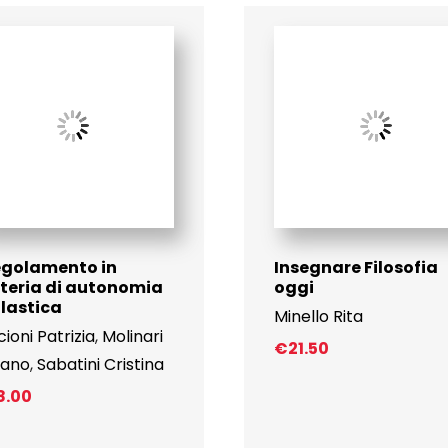
regolamento in
Insegnare Filosofia
teria di autonomia
oggi
lastica
Minello Rita
cioni Patrizia
,
Molinari
€
21.50
iano
,
Sabatini Cristina
8.00