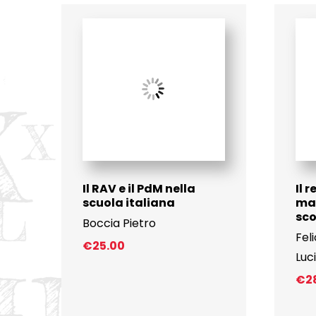
Il RAV e il PdM nella
Il 
scuola italiana
ma
sco
Boccia Pietro
Feli
€
25.00
Luc
€
2