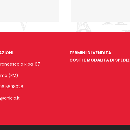
AZIONI
TERMINI DI VENDITA
COSTI E MODALITÀ DI SPEDI
Francesco a Ripa, 67
Roma (RM)
06 5898028
o@anicia.it