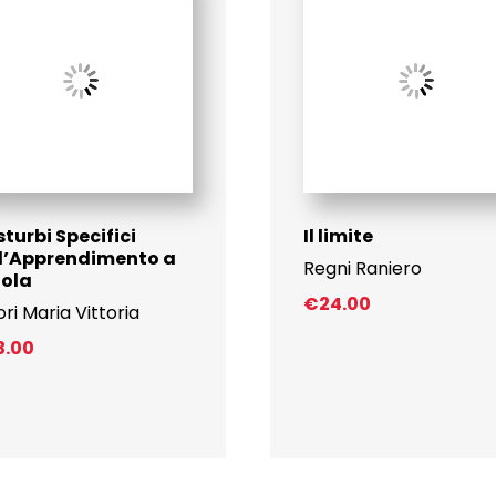
isturbi Specifici
Il limite
l’Apprendimento a
Regni Raniero
uola
€
24.00
ori Maria Vittoria
3.00