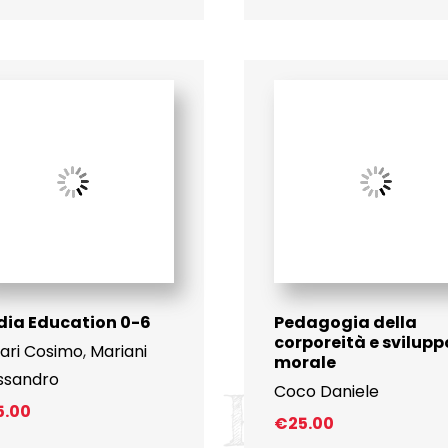
ia Education 0-6
Pedagogia della
corporeità e svilupp
Bari Cosimo
,
Mariani
morale
ssandro
Coco Daniele
5.00
€
25.00