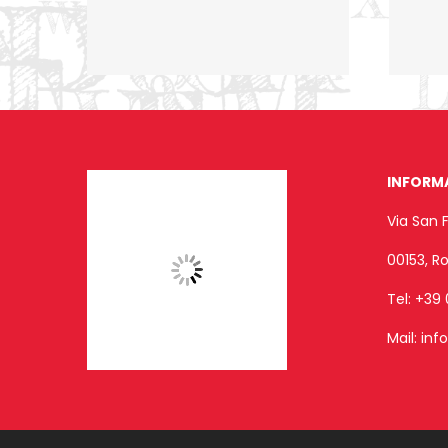
INFORM
Via San 
00153, 
Tel:
+39 
Mail:
inf