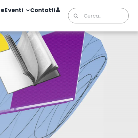
te
Eventi
Contatti
Cerca
per: