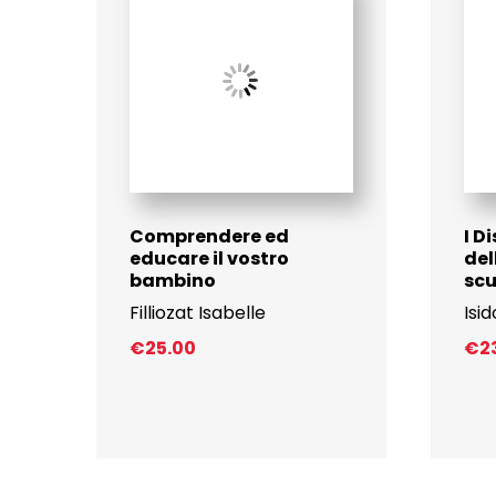
Comprendere ed
I D
educare il vostro
del
bambino
sc
Filliozat Isabelle
Isid
€
25.00
€
2