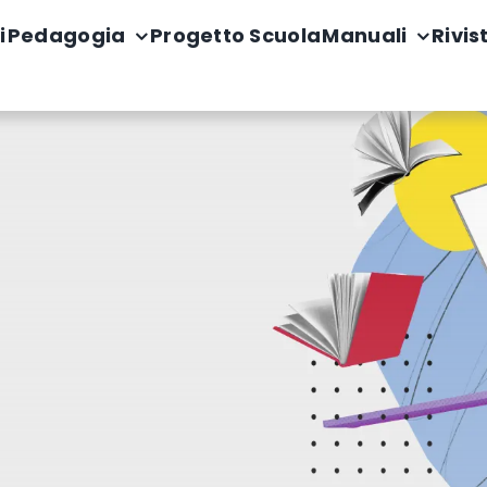
i
Pedagogia
Progetto Scuola
Manuali
Rivis