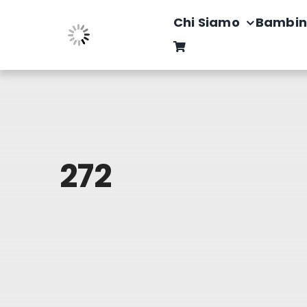
Salta
Chi Siamo
Bambin
al
contenuto
272