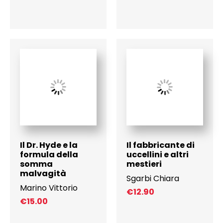
Il Dr. Hyde e la
Il fabbricante di
formula della
uccellini e altri
somma
mestieri
malvagità
Sgarbi Chiara
Marino Vittorio
€
12.90
€
15.00