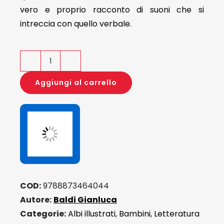
vero e proprio racconto di suoni che si
intreccia con quello verbale.
Il
brutto
Aggiungi al carrello
anatroccolo.
Fiaba
in
musica
quantità
COD:
9788873464044
Autore:
Baldi Gianluca
Categorie:
Albi illustrati
,
Bambini
,
Letteratura