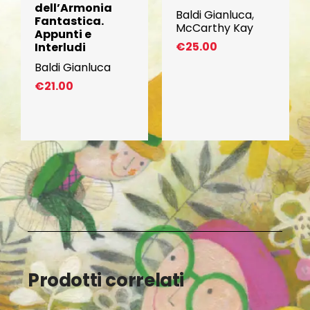
dell’Armonia
Baldi Gianluca
,
Fantastica.
McCarthy Kay
Appunti e
€
25.00
Interludi
Baldi Gianluca
€
21.00
Prodotti correlati