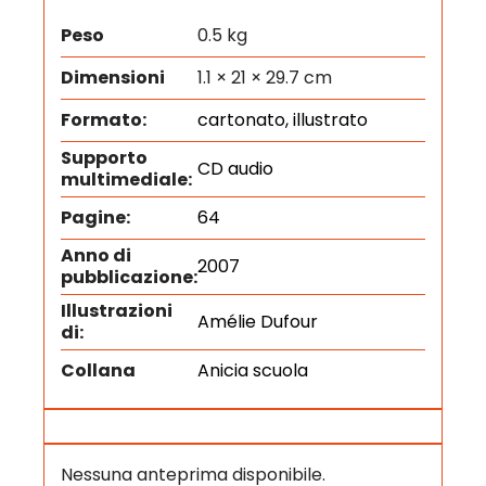
Peso
0.5 kg
Dimensioni
1.1 × 21 × 29.7 cm
Formato:
cartonato, illustrato
Supporto
CD audio
multimediale:
Pagine:
64
Anno di
2007
pubblicazione:
Illustrazioni
Amélie Dufour
di:
Collana
Anicia scuola
Nessuna anteprima disponibile.