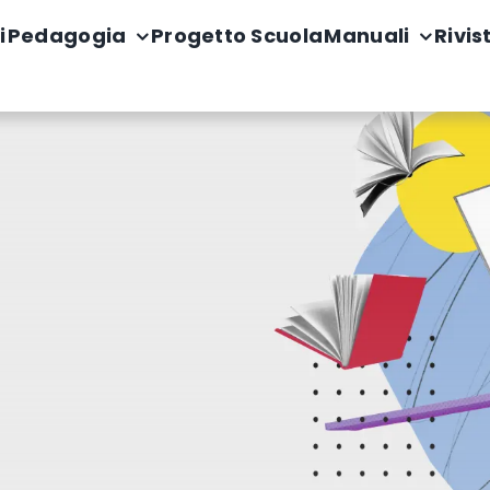
i
Pedagogia
Progetto Scuola
Manuali
Rivis