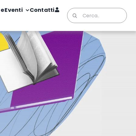
te
Eventi
Contatti
Cerca
per: