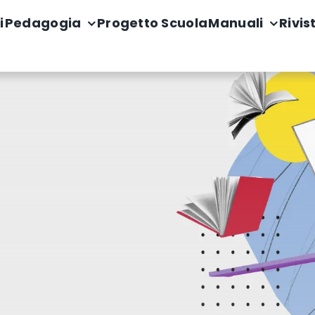
i
Pedagogia
Progetto Scuola
Manuali
Rivis