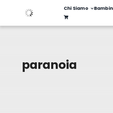
Salta
Chi Siamo
Bambin
al
contenuto
paranoia