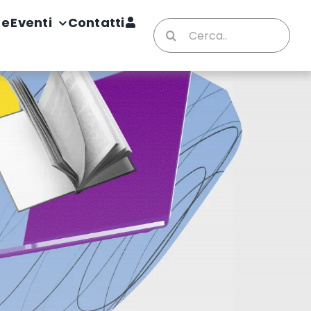
te
Eventi
Contatti
Cerca
per: