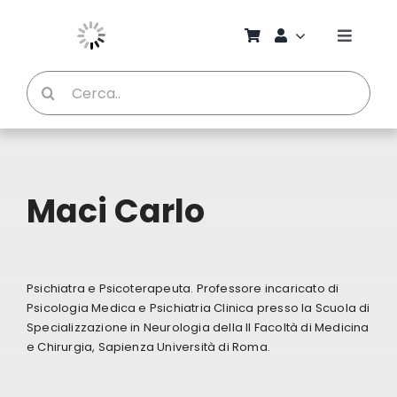
Salta
al
Toggle
contenuto
Naviga
Cerca
Chi S
per:
Bambi
Maci Carlo
Pedag
Proget
Psichiatra e Psicoterapeuta. Professore incaricato di
Psicologia Medica e Psichiatria Clinica presso la Scuola di
Manual
Specializzazione in Neurologia della II Facoltà di Medicina
e Chirurgia, Sapienza Università di Roma.
Riviste