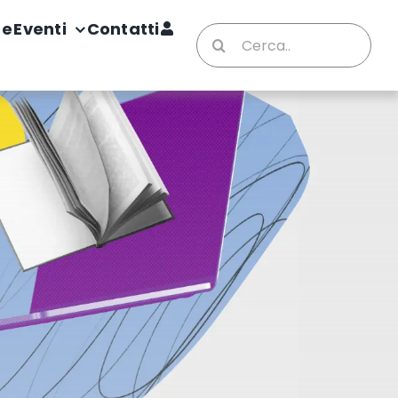
te
Eventi
Contatti
Cerca
per: