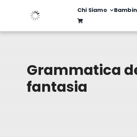
Salta
Chi Siamo
Bambin
al
contenuto
Grammatica de
fantasia