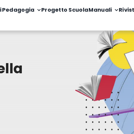
i
Pedagogia
Progetto Scuola
Manuali
Rivis
lla