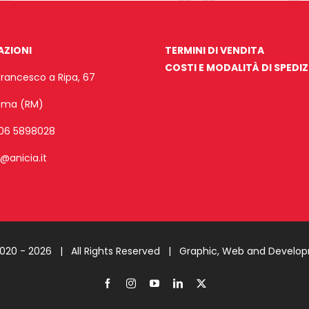
AZIONI
TERMINI DI VENDITA
COSTI E MODALITÀ DI SPEDI
Francesco a Ripa, 67
Roma (RM)
06 5898028
o@anicia.it
2020 -
2026 | All Rights Reserved |
Graphic, Web and Develo
Facebook
Instagram
YouTube
LinkedIn
X