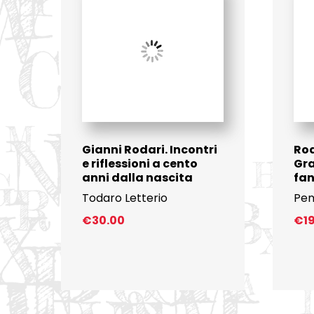
Gianni Rodari. Incontri
Rod
e riflessioni a cento
Gr
anni dalla nascita
fan
Todaro Letterio
Pen
€
30.00
€
1