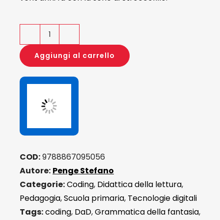
Rodari
Digitale.
Aggiungi al carrello
Dalla
Grammatica
della
fantasia
al
Coding
quantità
COD:
9788867095056
Autore:
Penge Stefano
Categorie:
Coding
,
Didattica della lettura
,
Pedagogia
,
Scuola primaria
,
Tecnologie digitali
Tags:
coding
,
DaD
,
Grammatica della fantasia
,