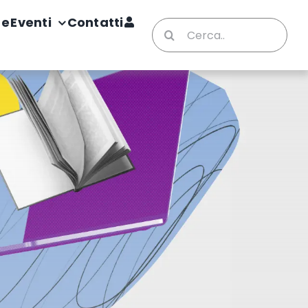
te
Eventi
Contatti
Cerca
per: