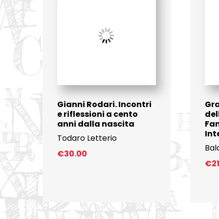
Gianni Rodari. Incontri
Gr
e riflessioni a cento
del
anni dalla nascita
Fan
Int
Todaro Letterio
Bal
€
30.00
€
2