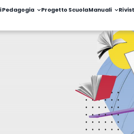
i
Pedagogia
Progetto Scuola
Manuali
Rivis