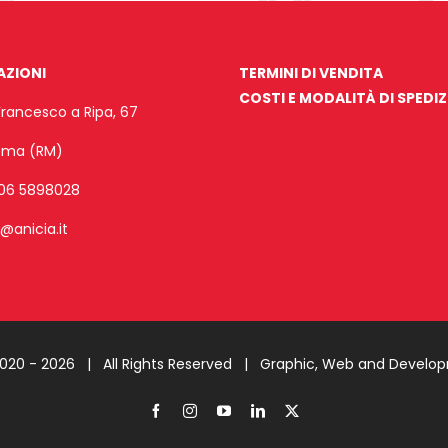
AZIONI
TERMINI DI VENDITA
COSTI E MODALITÀ DI SPEDI
Francesco a Ripa, 67
Roma (RM)
06 5898028
o@anicia.it
2020 -
2026 | All Rights Reserved |
Graphic, Web and Develo
Facebook
Instagram
YouTube
LinkedIn
X