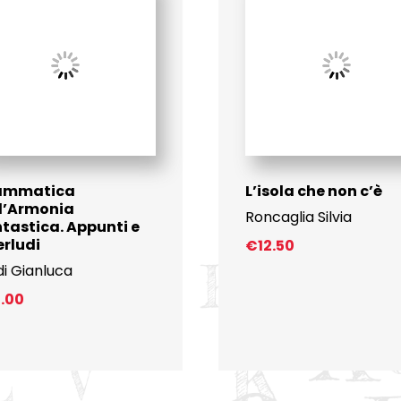
ammatica
L’isola che non c’è
l’Armonia
Roncaglia Silvia
tastica. Appunti e
erludi
€
12.50
di Gianluca
1.00