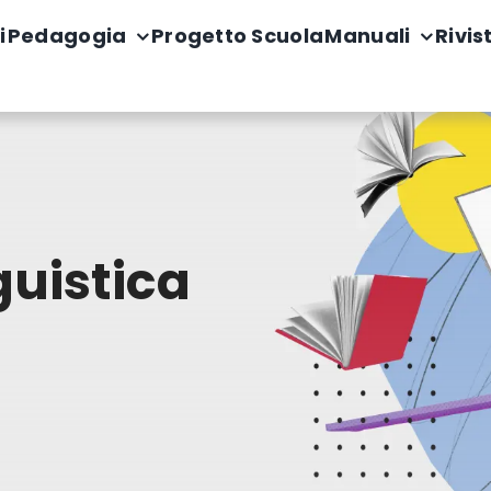
i
Pedagogia
Progetto Scuola
Manuali
Rivis
guistica