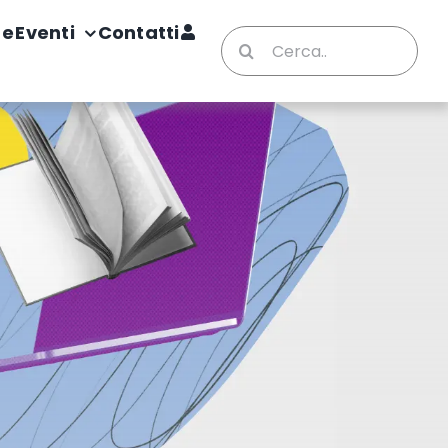
te
Eventi
Contatti
Cerca
per: