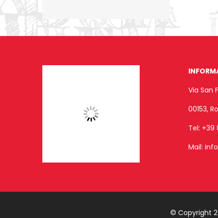
INFORM
Via San 
00153, 
Tel:
+39 
Mail:
inf
© Copyright 