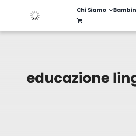
Salta
Chi Siamo
Bambin
al
contenuto
educazione lin