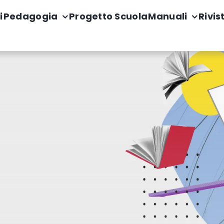
i
Pedagogia
Progetto Scuola
Manuali
Rivis