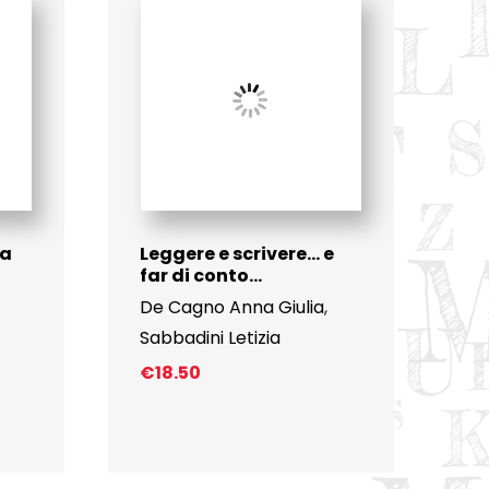
 a
Leggere e scrivere… e
far di conto…
De Cagno Anna Giulia
,
Sabbadini Letizia
€
18.50