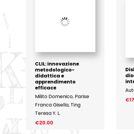
CLIL: innovazione
Dis
metodologico-
dis
didattica e
int
apprendimento
efficace
Aut
Milito Domenico
,
Parise
€
1
Franca Gisella
,
Ting
Teresa Y. L.
€
20.00