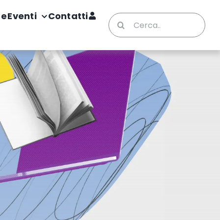
te
Eventi
Contatti
Cerca
per: