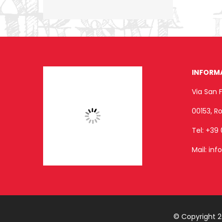
INFORM
Via San 
00153, 
Tel:
+39 
Mail:
inf
© Copyright 