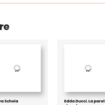
re
va Schola
Edda Ducci. La paro