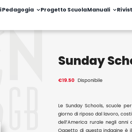
i
Pedagogia
Progetto Scuola
Manuali
Rivis
Sunday Scho
€
19.50
Disponibile
Le Sunday Schools, scuole per l
giorno di riposo dal lavoro, cos
dell’America rurale negli anni 
Oggetto di questa indagine è il