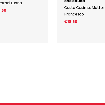
che educa
varani Luana
Costa Cosimo
,
Mattei
9.50
Francesco
€
18.50