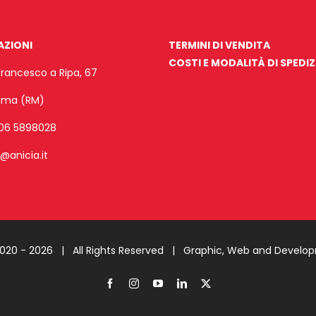
AZIONI
TERMINI DI VENDITA
COSTI E MODALITÀ DI SPEDI
Francesco a Ripa, 67
Roma (RM)
06 5898028
o@anicia.it
2020 -
2026 | All Rights Reserved |
Graphic, Web and Develo
Facebook
Instagram
YouTube
LinkedIn
X