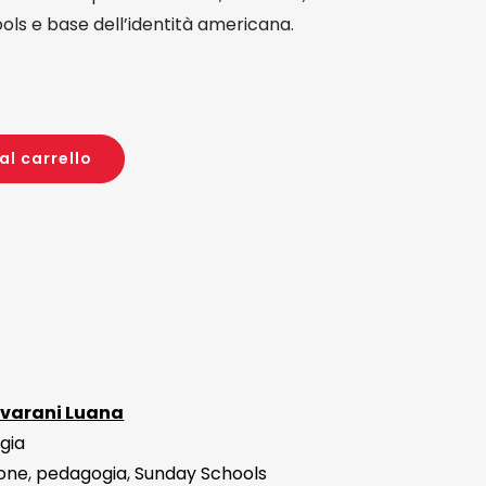
ools e base dell’identità americana.
al carrello
lvarani Luana
gia
one
,
pedagogia
,
Sunday Schools