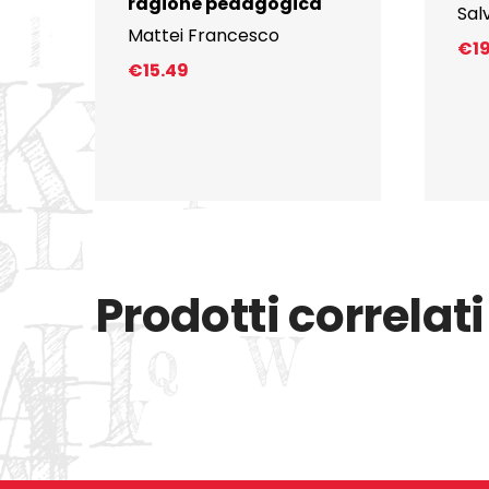
ragione pedagogica
Sal
Mattei Francesco
€
1
€
15.49
Prodotti correlati