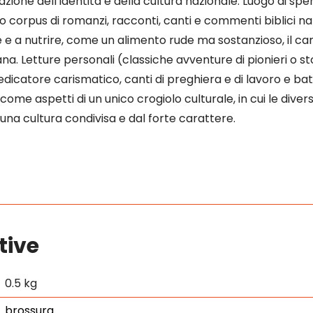
one dell’identità e della cultura nazionale. Luogo di spe
corpus di romanzi, racconti, canti e commenti biblici narra
 e a nutrire, come un alimento rude ma sostanzioso, il cam
tana. Letture personali (classiche avventure di pionieri o s
icatore carismatico, canti di preghiera e di lavoro e batt
ome aspetti di un unico crogiolo culturale, in cui le diver
una cultura condivisa e dal forte carattere.
tive
0.5 kg
brossura