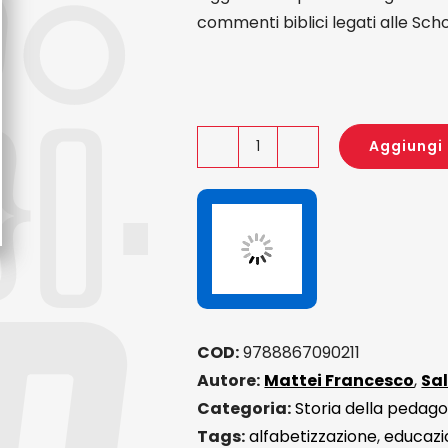
commenti biblici legati alle Sch
Aggiungi 
Sunday
School
Literature
quantità
COD:
9788867090211
Autore:
Mattei Francesco
,
Sa
Categoria:
Storia della pedago
Tags:
alfabetizzazione
,
educazi