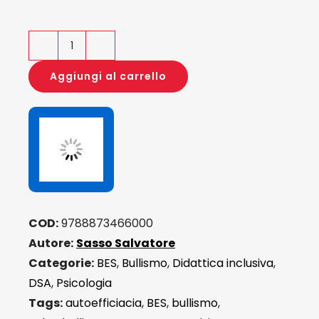
Mal
di
Aggiungi al carrello
scuola
quantità
COD:
9788873466000
Autore:
Sasso Salvatore
Categorie:
BES
,
Bullismo
,
Didattica inclusiva
,
DSA
,
Psicologia
Tags:
autoefficiacia
,
BES
,
bullismo
,