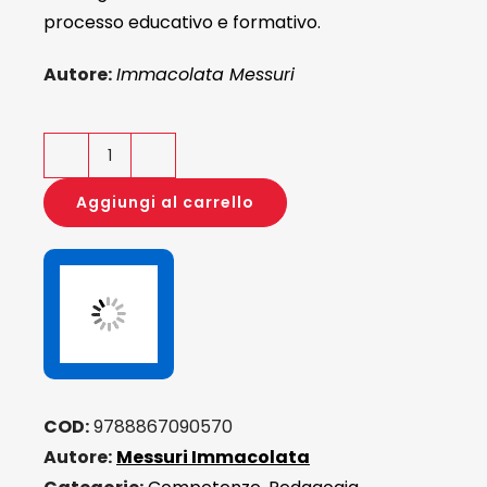
processo educativo e formativo.
Autore:
Immacolata Messuri
La
comunicazione
Aggiungi al carrello
pedagogica
quantità
COD:
9788867090570
Autore:
Messuri Immacolata