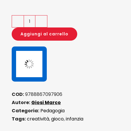
Immaginare
l'infanzia
Aggiungi al carrello
quantità
COD:
9788867097906
Autore:
Giosi Marco
Categoria:
Pedagogia
Tags:
creatività
,
gioco
,
infanzia