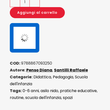
Il
nido
Aggiungi al carrello
a
gocce
quantità
COD:
9788867093250
Autore:
Penso Diana
,
Santilli Raffaele
Categorie:
Didattica
,
Pedagogia
,
Scuola
dell'infanzia
Tags:
0-6 anni
,
asilo nido
,
pratiche educative
,
routine
,
scuola dell'infanzia
,
spazi