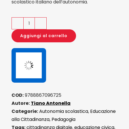
scolastico italiano dell’autonomia.
Educazione
civica
Aggiungi al carrello
e
scuola
dell'autonomia
quantità
COD:
9788867096725
Autore:
Tiano Antonella
Categorie:
Autonomia scolastica
,
Educazione
alla Cittadinanza
,
Pedagogia
Tags:
cittadinanza digitale
,
educazione civica
,