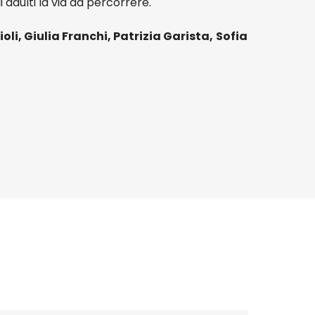
adulti la via da percorrere.
ioli, Giulia Franchi, Patrizia Garista,
Sofia