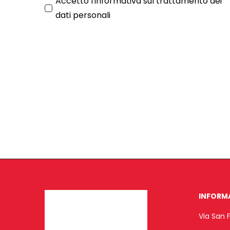
Accetto l'
informativa sul trattamento dei
dati personali
INFORM
Via San 