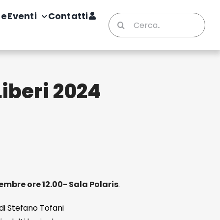
te
Eventi
Contatti
Cerca
per:
 Liberi 2024
embre ore 12.00- Sala Polaris
.
di Stefano Tofani