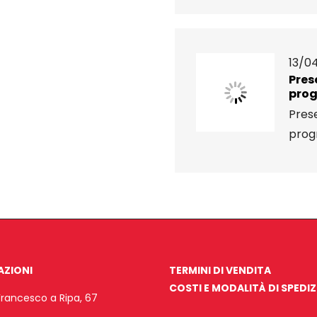
13/04
Pres
pro
Pres
pro
AZIONI
TERMINI DI VENDITA
COSTI E MODALITÀ DI SPEDI
Francesco a Ripa, 67