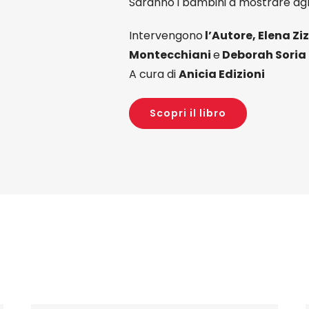
Saranno i bambini a mostrare agli 
Intervengono
l’Autore, Elena Ziz
Montecchiani
e
Deborah Soria
A cura di
Anicia Edizioni
Scopri il libro