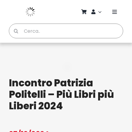
Salta
al
Toggle
contenuto
Naviga
Cerca
Chi S
per:
Bambi
Pedag
Incontro Patrizia
Proget
Politelli – Più Libri più
Liberi 2024
Manual
Riviste